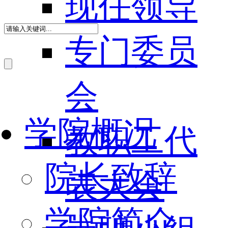
现任领导
专门委员
会
学院概况
教职工代
院长致辞
表大会
学院简介