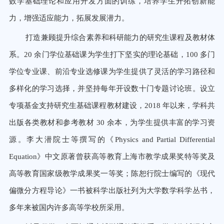
数学基础理论和应用开发方面的训练，培养学生开拓创新能
力，增强适应能力，拓展发展潜力。
打造兼顾提升综合素养和科研能力的研究生课程及教材体
系。
20
余门学位基础课为学生打下坚实的理论基础，
100
多
门
学位专业课、前沿专业选修课为学生提供了灵活的学习路径和
多样化的学习选择，并坚持每年开设数十门专题讨论班。
设立
专项基金支持研究生基础课程教材建设，
2018
年以来，学科共
出版各类教材和参考教材
30
余本，为学生提供丰富的
学习资
源。李大潜院士等撰写的《
Physics and Partial Differential
Equation
》中文原著曾获高等教育上海市教学成果奖特
等奖及
高等教育国家级教学成果奖一等奖；陈恕行院士编写的《现代
偏微分方程导论》一书被科学出版社列为大学数学科
学丛书，
多年来被国内许多高等学校所采用。