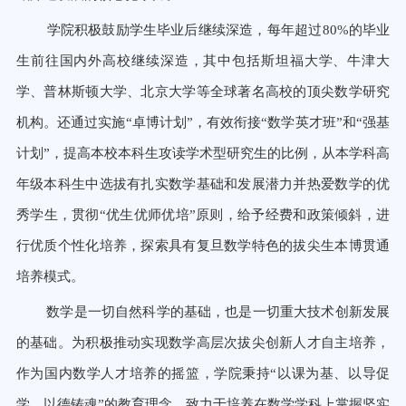
学院积极鼓励学生毕业后继续深造，每年超过
80%
的毕业
生前往国内外高校继续深造，其中包括斯坦福大学、牛津大
学、
普林斯顿大学、北京大学等全球著名高校的顶尖数学研究
机构。还通过实施“卓博计划”，有效衔接“数学英才班”和“强
基
计划”，提高本校本科生攻读学术型研究生的比例，从本学科高
年级本科生中选拔有扎实数学基础和发展潜力并热爱数
学的优
秀学生，贯彻“优生优师优培”原则，给予经费和政策倾斜，进
行优质个性化培养，探索具有复旦数学特色的拔尖生本博贯通
培养模式。
数学是一切自然科学的基础，也是一切重大技术创新发展
的基础。为积极推动实现数学高层次拔尖创新人才自主培养，
作为国内数学人才培养的摇篮，学院秉持“以课为基、以导促
学、以德铸魂”的教育理念，致力于培养在数学学科上掌握坚实