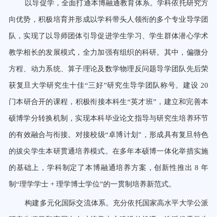
以导促学，全面打通本博融通教育体系。学科依托研究方
向优势，积极培育并形成以学科带头人领衔的多个专业导学
团
队，实现了以导师团体引导促进学生学习、学生群体潜心学术
教学相长的发展模式，全力加强有组织的科研。其中，偏
微分
方程、动力系统、算子理论及数学物理反问题导学团队先后荣
获复旦大学研究生十佳“三好”研究生导学团队称号。
建设
20
门本研合开的课程，积极衔接本科生“英才班”，建立和完善本
硕博学分转换机制，实现本科毕业论文指导与研
究生培养环节
的有效融合与衔接。对接校级“卓博计划”，形成具有复旦特色
的拔尖学生本研贯通培养模式。在多年本硕
博一体化举措实施
的基础上，学科制定了本博融通培养方案，创新性推出
8
年
制“理学学士
+
理学博士学位”的一贯制培养新范式。
构建多元化国际交流体系。充分依托国家高水平大学公派