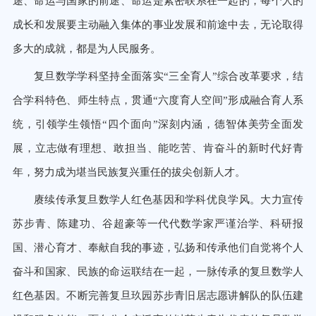
途、命运与国家的前途、命运是紧密联系在一起的，每个人的
成长和发展要主动融入集体的事业发展和前途中去，无论取得
多大的成就，都是为人民服务。
复旦数学学科坚持全面落实“三全育人”综合改革要求，结
合学科特色、师生特点，贯通“六度育人空间”形成融合育人系
统，引领学生领悟“四个面向”深刻内涵，德智体美劳全面发
展，立志做有理想、敢担当、能吃苦、肯奋斗的新时代好青
年，努力成为堪当民族复兴重任的拔尖创新人才。
赓续传承复旦数学人红色基因和学科优良学风。大力宣传
苏步青、陈建功、谷超豪等一代代数学家严谨治学、科研报
国、潜心育才、奉献自我的事迹，弘扬和传承他们自觉将个人
奋斗和国家、民族的命运联结在一起，一脉传承的复旦数学人
红色基因。不断完善复旦玖园苏步青旧居志愿讲解队的队伍建