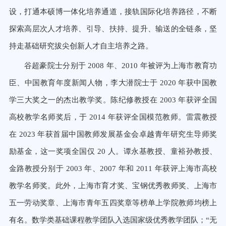
设，打通本硕博一体化培养通道，接轨国际化培养路径，不断
探索高层次人才培养、引导、扶持、提升、输送的全链条，坚
持走基础研究拔尖创新人才自主培养之路。
谷超豪院士分别于
2008
年、
2010
年被评为上海市教育功
臣、中国教育年度新闻人物，李大潜院士于
2020
年获中国
教
学三大奖之一的杰出教学奖。陈纪修教授在
2003
年获评全国
高校教学名师奖后，于
2014
年获评全国模范教师。雷震教
授
在
2023
年获首届中国教师发展基金会卓越青年研究生导师奖
励基金，这一奖项全国仅
20
人。谭永基教授、童裕孙教授、
金路教授分别于
2003
年、
2007
年和
2011
年获评上海市高校
教学名师奖。此外，上海市育才奖、宝钢优秀教师奖、上海
市
五一劳动奖章、上海市青年五四奖章等榜单上学院教师均榜上
有名。数学类基础课程教学团队入选国家级优秀教学团队；
“无