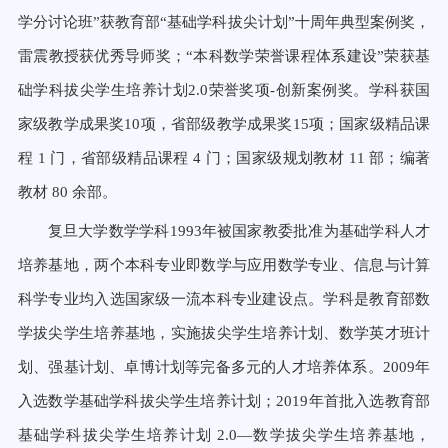
学分讨论班”获教育部“基础学科拔尖计划”十周年典型案例奖，
雷震教授获优秀导师奖；“本科数学荣誉课程体系
建设”荣获基
础学科拔尖学生培养计划
2.0
荣誉奖项
-
创新案例奖。学科获国
家级教学成果奖
10
项，省部级教学成果奖
15
项；
国家级精品课
程
1
门，省部级精品课程
4
门；国家级规划教材
11
部；编著
教材
80
余部。
复旦大学数学学科1993年被国家教委批准为基础学科人才
培养基地，两个本科专业即数学与应用数学专业、信息与计算
科学专业均入选国家级一流本科专业建设点。学科是教育部数
学拔尖学生培养基地，实施拔尖学生培养计划、数学英才班计
划、强基计划、卓博计划等完备多元的人才培养体系。2009年
入选数学基础学科拔尖学生培养计划；2019年首批入选教育部
基础学科拔尖学生培养计划 2.0—数学拔尖学生培养基地，