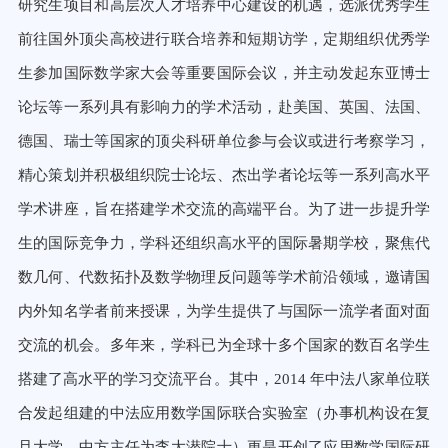
研究生项目和高层次人才培养中心建设的机遇，选派优秀学
生
前往国外顶尖高校进行联合培养和短期访学，定期组织优秀学
生参加国际数学家大会等重要国际会议，并主动发起东亚
博士
论坛等一系列具有影响力的学术活动，赴美国、英国、法国、
德国、瑞士等国家的顶尖科研单位参与会议或进行考察
学习，
精心策划并积极组织院士论坛、杰出学者论坛等一系列高水平
学术讲座，旨在搭建学术交流的高端平台。为了进一
步提升学
生的国际竞争力，学科还组织高水平的国际暑期学校，聚焦代
数几何、代数拓扑及数学物理反问题等学术前沿领域，
邀请国
内外知名学者前来授课，为学生提供了与国际一流学者面对面
交流的机会。多年来，学科已为全球十多个国家的数
百名学生
搭建了高水平的学习交流平台。其中，
2014
年中法八家单位联
合发起组建的中法应用数学国际联合实验室（办事
机构设在复
旦大学，中方主任为李大潜院士）更是开创了应用数学国际研