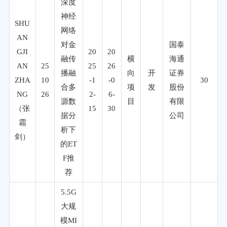
深度
神经
SHU
网络
AN
对金
国泰
GJI
20
20
融传
横
海通
AN
25
25
26
播融
向
开
证券
ZHA
10
-1
-0
30
合多
项
发
股份
NG
26
2-
6-
源数
目
有限
（张
15
30
据分
公司
霜
析下
剑）
的ET
F推
荐
5.5G
大规
模MI