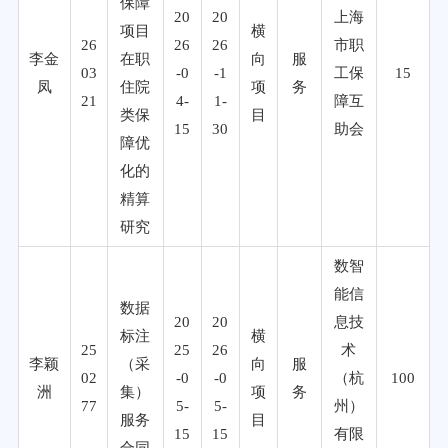
保障
20
20
上海
项目
横
26
26
26
市职
李金
在职
向
服
03
-0
-1
工保
15
凤
住院
项
务
21
4-
1-
障互
类保
目
15
30
助会
障优
化的
精算
研究
数智
能信
数据
20
20
息技
标注
横
25
25
26
术
李颖
（采
向
服
02
-0
-0
（杭
100
洲
集）
项
务
77
5-
5-
州）
服务
目
15
15
有限
合同