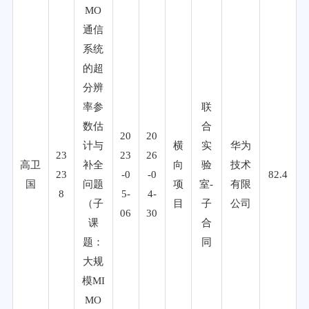
MO
通信
系统
的超
分辨
率参
联
数估
合
20
20
计与
横
实
华为
23
23
26
高卫
补全
向
验
技术
23
-0
-0
82.4
国
问题
项
室-
有限
8
5-
4-
（子
目
子
公司
06
30
课
合
题：
同
大规
模MI
MO