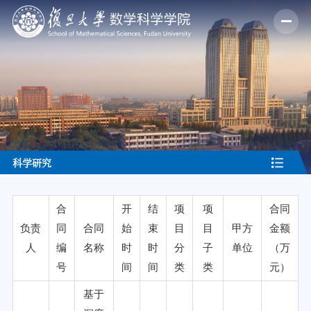
科学研究
合
开
结
项
项
合同
负责
同
合同
始
束
目
目
甲方
金额
人
编
名称
时
时
分
子
单位
（万
号
间
间
类
类
元）
基于