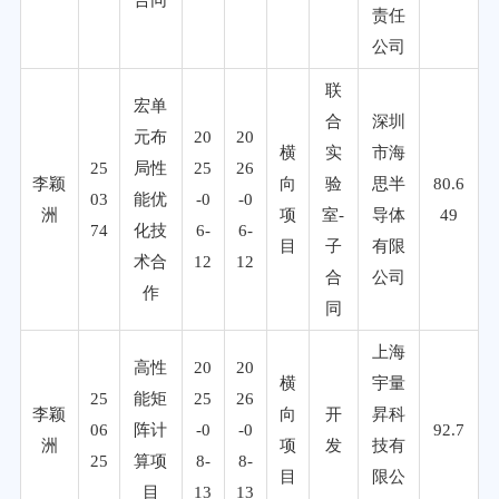
责任
公司
联
宏单
合
深圳
元布
20
20
横
实
市海
25
局性
25
26
李颖
向
验
思半
80.6
03
能优
-0
-0
洲
项
室-
导体
49
74
化技
6-
6-
目
子
有限
术合
12
12
合
公司
作
同
上海
高性
20
20
横
宇量
25
能矩
25
26
李颖
向
开
昇科
06
阵计
-0
-0
92.7
洲
项
发
技有
25
算项
8-
8-
目
限公
目
13
13