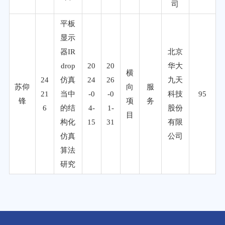
司
平板
显示
器IR
北京
drop
20
20
华大
横
24
仿真
24
26
九天
苏仰
向
服
21
当中
-0
-0
科技
95
锋
项
务
6
的结
4-
1-
股份
目
构化
15
31
有限
仿真
公司
算法
研究