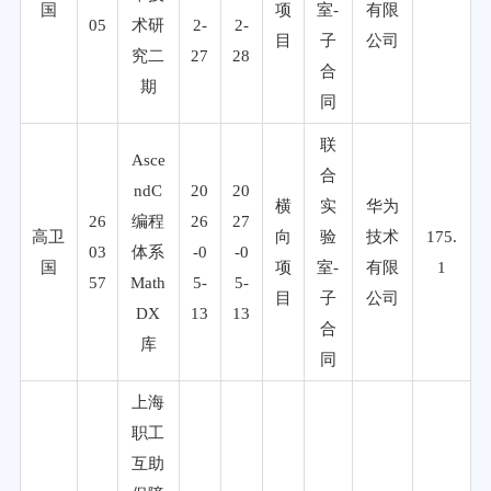
国
项
室-
有限
05
术研
2-
2-
目
子
公司
究二
27
28
合
期
同
联
Asce
合
ndC
20
20
横
实
华为
26
编程
26
27
高卫
向
验
技术
175.
03
体系
-0
-0
国
项
室-
有限
1
57
Math
5-
5-
目
子
公司
DX
13
13
合
库
同
上海
职工
互助