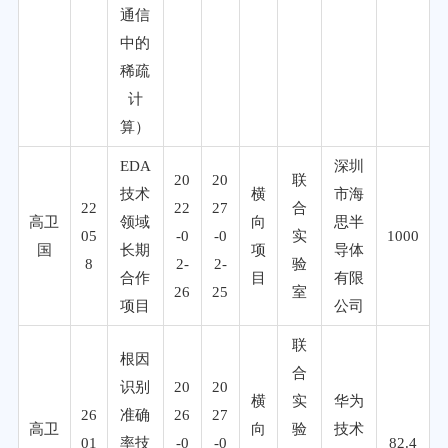
通信
中的
稀疏
计
算）
EDA
深圳
20
20
联
技术
横
市海
22
22
27
合
高卫
领域
向
思半
05
-0
-0
实
1000
国
长期
项
导体
8
2-
2-
验
合作
目
有限
26
25
室
项目
公司
联
根因
合
识别
20
20
横
实
华为
26
准确
26
27
高卫
向
验
技术
01
率技
-0
-0
82.4