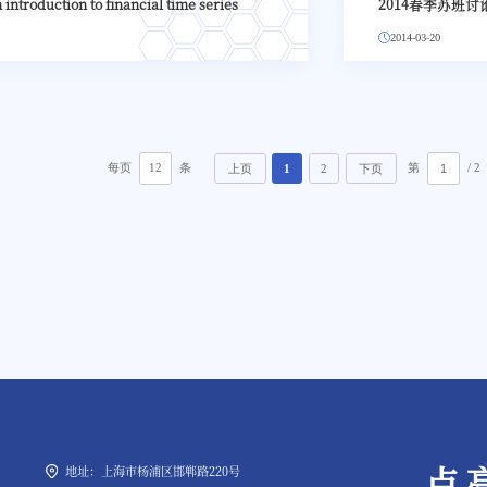
roduction to financial time series
2014春季苏班
2014-03-20
每页
12
条
第
/ 2
上页
1
2
下页
点
地址：上海市杨浦区邯郸路220号