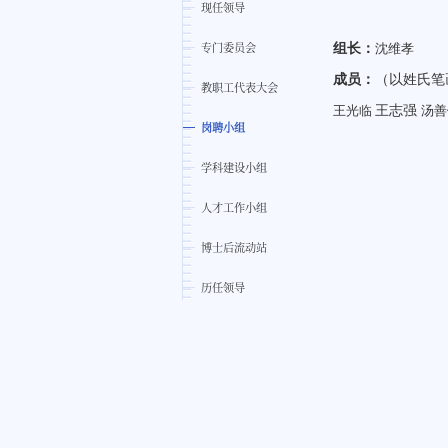
现任领导
专门委员会
组长：
沈维孝
成员：
（以姓氏笔
教职工代表大会
王志强
王光临
汤
岗聘小组
学科建设小组
人才工作小组
博士后流动站
历任领导