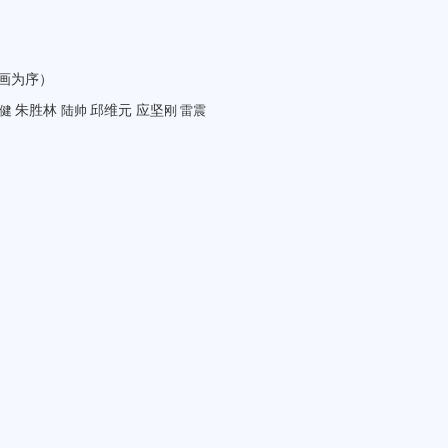
画为序）
朱胜林
邱维元 应坚
善健
陆帅
刚
雷震