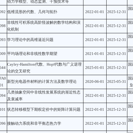
动力学模型、动态监测、干预技术等
国
092
低维流形的代数、几何与拓扑
2022-01-01
2025-12-31
非线性可积系统高阶怪波解的数学结构和演
国
098
2022-01-01
2025-12-31
化机制
国
093
学习理论中的高维逼近问题
2022-01-01
2025-12-31
国
009
平均场理论和非线性数学期望
2021-01-01
2025-12-31
Cayley-Hamilton代数、Hopf代数与广义逆理
国
644
2025-01-01
2025-12-31
论的交叉研究
FA0
国
新型光电器件材料的计算方法及数学理论
2020-06-01
2025-05-31
01
几类抽象空间中非线性发展系统的渐近性态
国
094
2022-01-01
2025-12-31
及衰减率
国
101
状态转移模型下期权定价中的矩阵计算问题
2022-01-01
2025-12-31
国
096
接触动力系统和非平衡态热力学
2022-01-01
2025-12-31