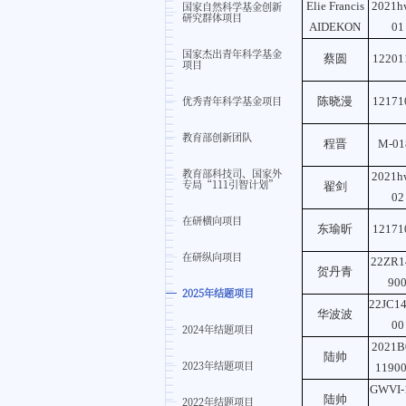
国家自然科学基金创新
Elie Francis
2021h
研究群体项目
AIDEKON
01
国家杰出青年科学基金
蔡圆
12201
项目
优秀青年科学基金项目
陈晓漫
12171
教育部创新团队
程晋
M-01
教育部科技司、国家外
2021h
专局“111引智计划”
翟剑
02
在研横向项目
东瑜昕
12171
在研纵向项目
22ZR1
贺丹青
90
2025年结题项目
22JC1
华波波
00
2024年结题项目
2021B
陆帅
2023年结题项目
1190
GWVI-
陆帅
2022年结题项目