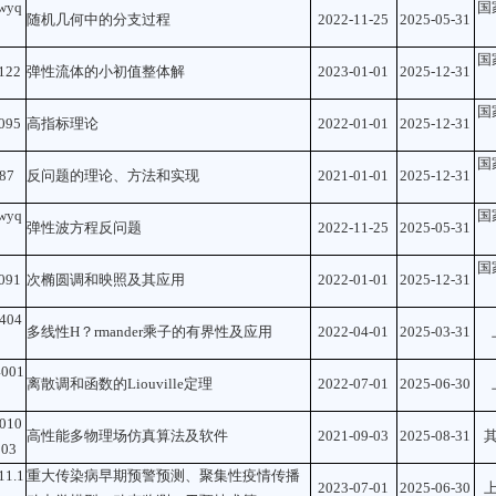
wyq
国
随机几何中的分支过程
2022-11-25
2025-05-31
国
122
弹性流体的小初值整体解
2023-01-01
2025-12-31
国
095
高指标理论
2022-01-01
2025-12-31
国
87
反问题的理论、方法和实现
2021-01-01
2025-12-31
wyq
国
弹性波方程反问题
2022-11-25
2025-05-31
国
091
次椭圆调和映照及其应用
2022-01-01
2025-12-31
404
多线性H？rmander乘子的有界性及应用
2022-04-01
2025-03-31
0
4001
离散调和函数的Liouville定理
2022-07-01
2025-06-30
010
高性能多物理场仿真算法及软件
2021-09-03
2025-08-31
003
11.1
重大传染病早期预警预测、聚集性疫情传播
2023-07-01
2025-06-30