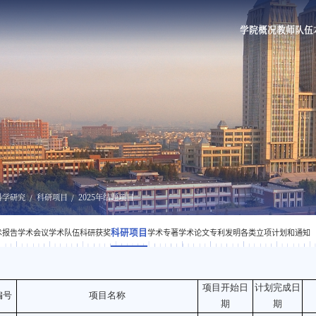
学院概况
教师队伍
科学研究
科研项目
2025年结题项目
科研项目
术报告
学术会议
学术队伍
科研获奖
学术专著
学术论文
专利发明
各类立项计划和通知
项目开始日
计划完成日
编号
项目名称
期
期