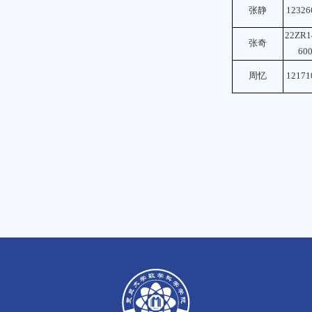
张静
12326
22ZR1
张奇
60
周忆
12171