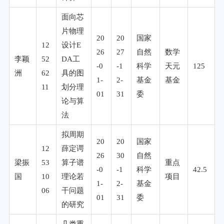
面向芯
片物理
20
20
国家
12
设计E
26
27
自然
数学
李颖
52
DA工
-0
-1
科学
天元
125
洲
62
具的图
1-
2-
基金
基金
11
划分理
01
31
委
论与算
法
拟周期
20
20
国家
12
薛定谔
26
30
自然
梁振
53
算子谱
重点
-0
-1
科学
42.5
国
10
理论若
项目
1-
2-
基金
06
干问题
01
31
委
的研究
几类重