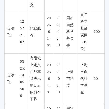
究
青年
20
20
国家
12
科学
26
28
自然
任汝
52
代数数
基金
-0
-1
科学
200
飞
21
论
项目
1-
2-
基金
02
（B
01
31
委
类）
有限域
23
上定义
20
20
上海
ZR
曲线高
23
26
上海
市自
任汝
14
阶表示
-0
-0
市科
然科
20
飞
05
的L-函
4-
3-
委
学基
50
数斜率
01
31
金
0
下界
20
20
国家