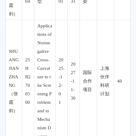
04
型
01
31
委
霜
剑）
Applica
tions of
Nonne
SHU
gative
ANG
25
Cross-
20
20
JIAN
H
Curvat
25
上海
27
国际
ZHA
B2
ure to t
-1
伙伴
-1
合作
40
NG
70
he Scre
2-
科研
1-
项目
（张
05
ening P
0
计划
30
霜
00
roblem
1
剑）
and to
Mecha
nism D