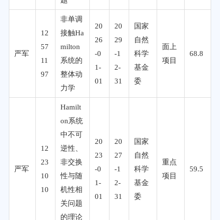
非单调
20
20
国家
12
接触Ha
26
29
自然
57
milton
面上
严军
-0
-1
科学
68.8
11
系统的
项目
1-
2-
基金
97
整体动
01
31
委
力学
Hamilt
on系统
中不可
20
20
国家
12
逆性、
23
27
自然
23
非交换
重点
严军
-0
-1
科学
59.5
10
性与随
项目
1-
2-
基金
10
机性相
01
31
委
关问题
的理论