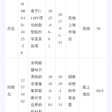
SI
MI
基于G
20
20
S-I
LMY理
25
其他
27
D-
论的新
-0
上海
吕志
-0
其他
50
20
型拓扑
6-
市项
5-
25
学及其
0
目
31
-T
应用
1
P
全纯超
越动力
系统的
20
20
国家
12
非逃逸
26
29
自然
邱维
57
面上
集和双
-0
-1
科学
68.8
元
10
项目
曲分支
1-
2-
基金
92
边界的
01
31
委
拓扑和