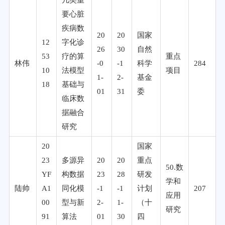
要心脏
疾病数
20
20
国家
12
字化诊
26
30
自然
53
疗的算
重点
林伟
-0
-1
科学
284
10
法模型
项目
1-
2-
基金
18
基础与
01
31
委
临床数
据融合
研究
20
国家
23
多源异
20
20
重点
50.数
YF
构数据
23
28
研发
学和
陆帅
A1
同化模
-1
-1
计划
207
应用
00
型与新
2-
1-
（十
研究
91
算法
01
30
四