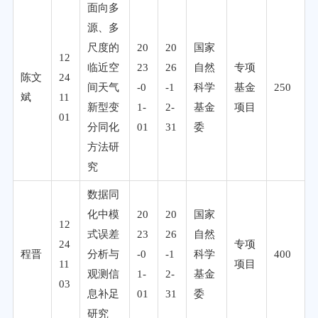
面向多
源、多
尺度的
20
20
国家
12
临近空
23
26
自然
专项
陈文
24
间天气
-0
-1
科学
基金
250
斌
11
新型变
1-
2-
基金
项目
01
分同化
01
31
委
方法研
究
数据同
化中模
20
20
国家
12
式误差
23
26
自然
24
专项
程晋
分析与
-0
-1
科学
400
11
项目
观测信
1-
2-
基金
03
息补足
01
31
委
研究