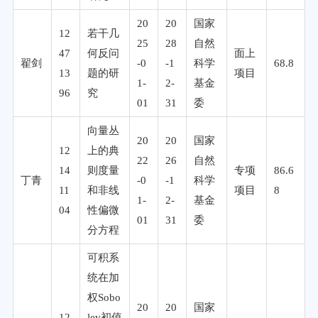
20
20
国家
12
若干几
25
28
自然
47
何反问
面上
翟剑
-0
-1
科学
68.8
13
题的研
项目
1-
2-
基金
96
究
01
31
委
向量丛
20
20
国家
12
上的典
22
26
自然
14
则度量
专项
86.6
丁青
-0
-1
科学
11
和非线
项目
8
1-
2-
基金
04
性偏微
01
31
委
分方程
可积系
统在加
权Sobo
20
20
国家
12
lev初值