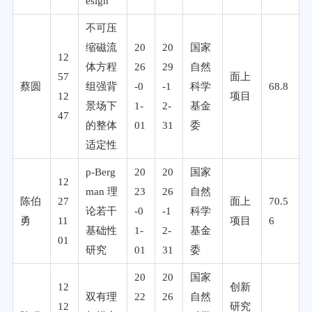
esign
不可压
缩磁流
20
20
国家
12
体方程
26
29
自然
57
面上
蔡圆
组强背
-0
-1
科学
68.8
12
项目
景场下
1-
2-
基金
47
的整体
01
31
委
适定性
p-Berg
20
20
国家
12
man 理
23
26
自然
陈伯
27
面上
70.5
论若干
-0
-1
科学
勇
11
项目
6
基础性
1-
2-
基金
01
研究
01
31
委
20
20
国家
12
创新
双有理
22
26
自然
12
研究