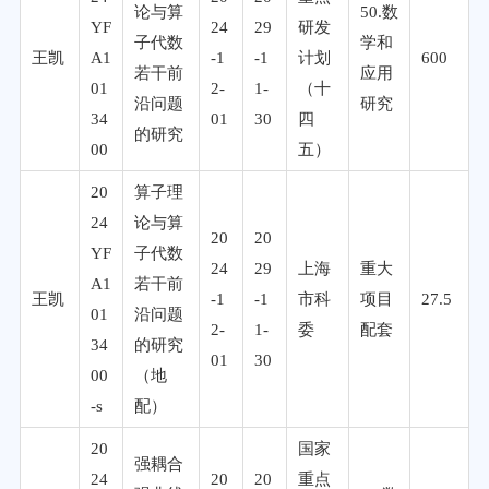
论与算
50.数
YF
24
29
研发
子代数
学和
王凯
A1
-1
-1
计划
600
若干前
应用
01
2-
1-
（十
沿问题
研究
34
01
30
四
的研究
00
五）
20
算子理
24
论与算
20
20
YF
子代数
24
29
上海
重大
A1
若干前
王凯
-1
-1
市科
项目
27.5
01
沿问题
2-
1-
委
配套
34
的研究
01
30
00
（地
-s
配）
20
国家
强耦合
24
20
20
重点