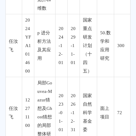
维数
20
国家
24
20
20
重点
p 进分
50.数
YF
24
29
研发
任汝
析方法
学和
A1
-1
-1
计划
300
飞
及其应
应用
01
2-
1-
（十
用
研究
46
01
01
四
00
五）
局部Go
uvea-M
20
20
国家
12
azur猜
23
26
自然
任汝
27
想及Gh
面上
-0
-1
科学
72
飞
11
ost猜想
项目
1-
2-
基金
00
的局部
01
31
委
整体研