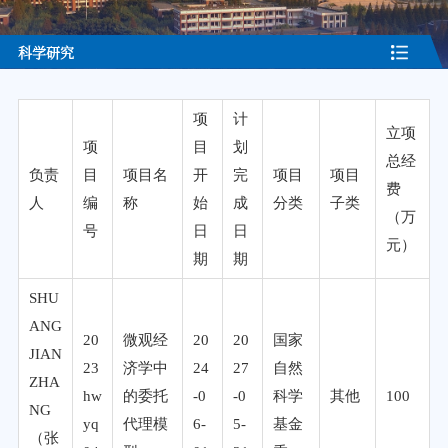
科学研究
项
计
立项
项
目
划
总经
负责
目
项目名
开
完
项目
项目
费
人
编
称
始
成
分类
子类
（万
号
日
日
元）
期
期
SHU
ANG
20
微观经
20
20
国家
JIAN
23
济学中
24
27
自然
ZHA
hw
的委托
-0
-0
科学
其他
100
NG
yq
代理模
6-
5-
基金
（张