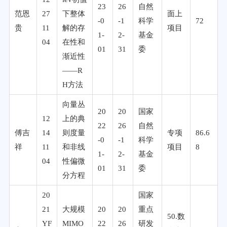
23
26
自然
范恩
27
下整体
面上
-0
-1
科学
72
贵
11
解的存
项目
1-
2-
基金
04
在性和
01
31
委
渐近性
——R
H方法
向量丛
20
20
国家
12
上的典
22
26
自然
傅吉
14
则度量
专项
86.6
-0
-1
科学
祥
11
和非线
项目
8
1-
2-
基金
04
性偏微
01
31
委
分方程
20
国家
21
大规模
20
20
重点
50.数
YF
MIMO
22
26
研发