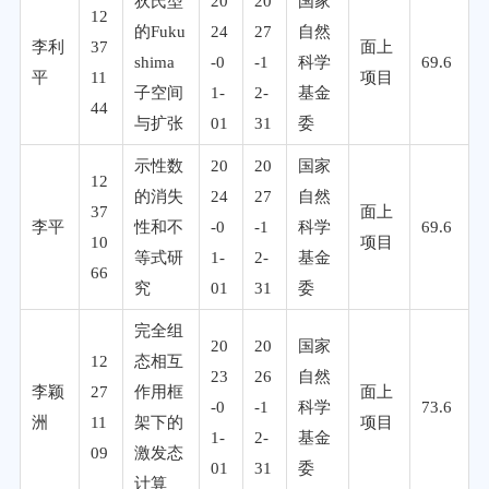
狄氏型
20
20
国家
12
的Fuku
24
27
自然
李利
37
面上
shima
-0
-1
科学
69.6
平
11
项目
子空间
1-
2-
基金
44
与扩张
01
31
委
示性数
20
20
国家
12
的消失
24
27
自然
37
面上
李平
性和不
-0
-1
科学
69.6
10
项目
等式研
1-
2-
基金
66
究
01
31
委
完全组
20
20
国家
12
态相互
23
26
自然
李颖
27
作用框
面上
-0
-1
科学
73.6
洲
11
架下的
项目
1-
2-
基金
09
激发态
01
31
委
计算