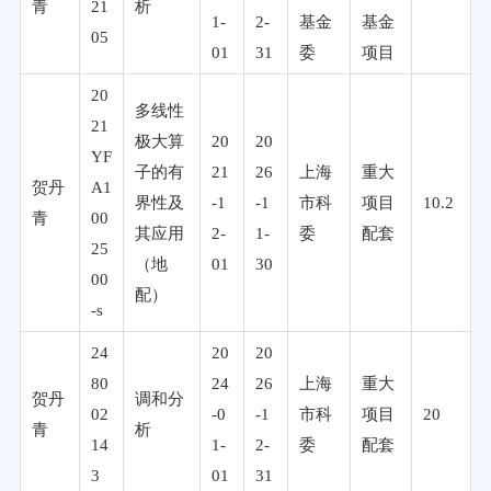
青
21
析
1-
2-
基金
基金
05
01
31
委
项目
20
多线性
21
极大算
20
20
YF
子的有
21
26
上海
重大
贺丹
A1
界性及
-1
-1
市科
项目
10.2
青
00
其应用
2-
1-
委
配套
25
（地
01
30
00
配）
-s
24
20
20
80
24
26
上海
重大
贺丹
调和分
02
-0
-1
市科
项目
20
青
析
14
1-
2-
委
配套
3
01
31