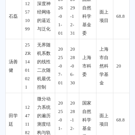
12
深度神
26
29
自然
57
经网络
面上
石磊
-0
-1
科学
68.8
10
的逼近
项目
1-
2-
基金
99
与泛化
01
31
委
25
无界随
20
20
上海
ZR
机系数
25
28
上海
市自
汤善
14
的线性
-0
-0
市科
然科
20
健
01
二次随
7-
6-
委
学基
02
机最优
01
30
金
1
控制
微分动
20
20
国家
12
力系统
25
28
自然
田学
47
的遍历
面上
-0
-1
科学
68.8
廷
11
测度结
项目
1-
2-
基金
82
构与轨