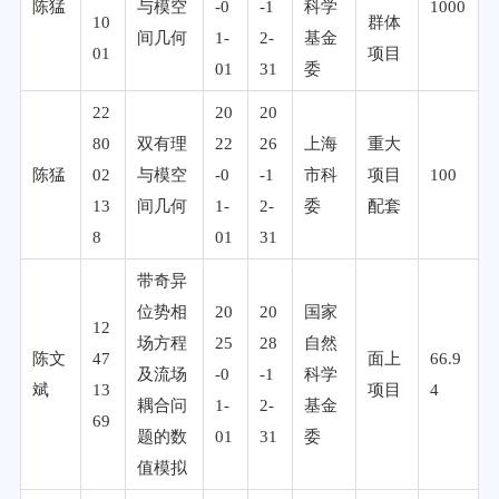
陈猛
与模空
-0
-1
科学
1000
10
群体
间几何
1-
2-
基金
01
项目
01
31
委
22
20
20
80
双有理
22
26
上海
重大
陈猛
02
与模空
-0
-1
市科
项目
100
13
间几何
1-
2-
委
配套
8
01
31
带奇异
位势相
20
20
国家
12
场方程
25
28
自然
陈文
47
面上
66.9
及流场
-0
-1
科学
斌
13
项目
4
耦合问
1-
2-
基金
69
题的数
01
31
委
值模拟