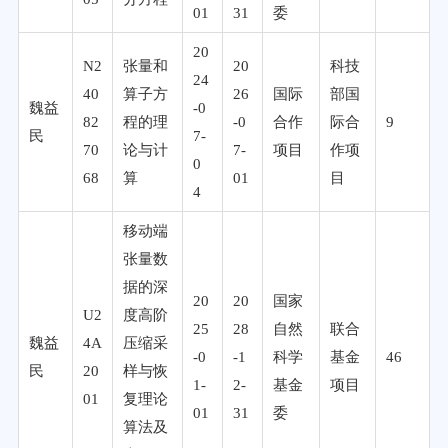
01
31
委
20
N2
张量和
20
科技
24
40
算子方
26
国际
部国
魏益
-0
82
程的理
-0
合作
际合
9
民
7-
70
论与计
7-
项目
作项
0
68
算
01
目
4
移动端
张量数
据的深
20
20
国家
U2
度高阶
25
28
自然
联合
魏益
4A
压缩采
-0
-1
科学
基金
46
民
20
样与恢
1-
2-
基金
项目
01
复理论
01
31
委
算法及