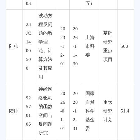
03
五）
波动方
23
程反问
20
20
JC
题的数
基础
23
26
上海
14
学理
研究
陆帅
-1
-1
市科
500
00
论、计
重点
2-
1-
委
50
算方法
项目
01
30
0
及其应
用
神经网
20
20
国家
92
络驱动
26
28
自然
重大
57
的函数
陆帅
-0
-1
科学
研究
51.4
01
空间与
1-
2-
基金
计划
06
反问题
01
31
委
研究