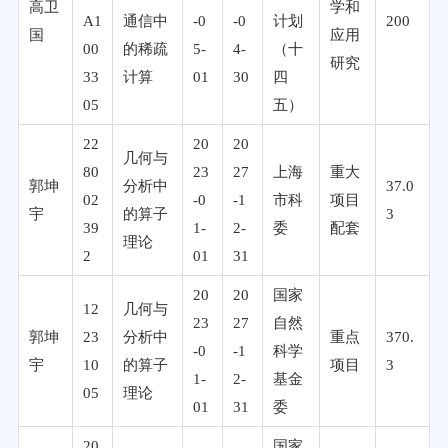
高卫
学和
A1
通信中
-0
-0
计划
200
国
应用
00
的稀疏
5-
4-
（十
研究
33
计算
01
30
四
05
五）
22
20
20
几何与
80
23
27
上海
重大
郭坤
分析中
37.0
02
-0
-1
市科
项目
宇
的算子
3
39
1-
2-
委
配套
理论
2
01
31
20
20
国家
12
几何与
23
27
自然
郭坤
23
分析中
重点
370.
-0
-1
科学
宇
10
的算子
项目
3
1-
2-
基金
05
理论
01
31
委
20
国家