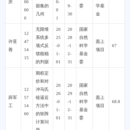
庆
06
0-
据集的
9-
委
学基
00
0
几何
30
金
0
1
无限维
20
20
国家
12
系统多
25
28
自然
许亚
47
面上
项式反
-0
-1
科学
67
善
14
项目
馈能稳
1-
2-
基金
15
的判据
01
31
委
期权定
价和对
20
20
国家
12
冲马氏
26
29
自然
薛军
57
链逼近
面上
-0
-1
科学
68.8
工
14
方法中
项目
1-
2-
基金
00
的矩阵
01
31
委
计算问
题