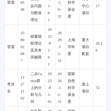
雷震
05
-1
科学
反问题
1-
中心
17
48
0-
基金
与数值
0
项目
31
委
理论
1
20
25
20
能量级
25
80
29
上海
重大
联理论
-0
20.1
雷震
02
-1
市科
项目
及其奇
1-
6
08
2-
委
配套
异极限
0
7
31
1
二步Ca
20
20
国家
12
rnot群
23
26
自然
李洪
27
面上
上的分
-0
-1
科学
72
全
11
项目
析与几
1-
2-
基金
02
何
01
31
委