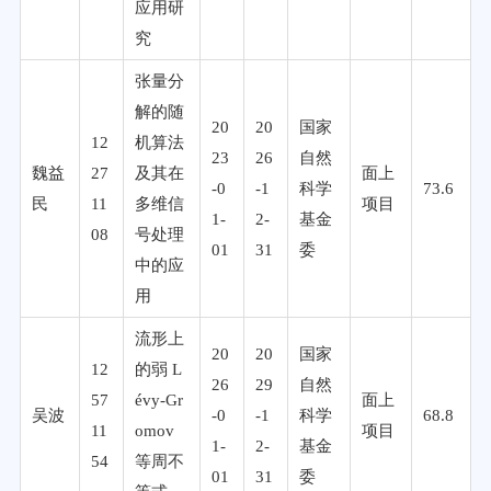
应用研
究
张量分
解的随
20
20
国家
12
机算法
23
26
自然
魏益
27
及其在
面上
-0
-1
科学
73.6
民
11
多维信
项目
1-
2-
基金
08
号处理
01
31
委
中的应
用
流形上
20
20
国家
12
的弱 L
26
29
自然
57
évy-Gr
面上
吴波
-0
-1
科学
68.8
11
omov
项目
1-
2-
基金
54
等周不
01
31
委