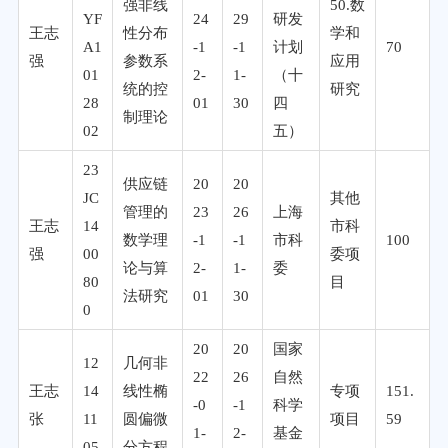
强非线
50.数
YF
24
29
研发
王志
性分布
学和
A1
-1
-1
计划
70
强
参数系
应用
01
2-
1-
（十
统的控
研究
28
01
30
四
制理论
02
五）
23
供应链
20
20
JC
其他
管理的
23
26
上海
王志
14
市科
数学理
-1
-1
市科
100
强
00
委项
论与算
2-
1-
委
80
目
法研究
01
30
0
20
20
国家
12
几何非
22
26
自然
王志
14
线性椭
专项
151.
-0
-1
科学
张
11
圆偏微
项目
59
1-
2-
基金
05
分方程