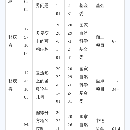
耿
62
界问题
1-
2-
基金
基金
02
01
31
委
20
20
国家
12
多复变
26
29
自然
嵇庆
57
面上
中的可
-0
-1
科学
67
春
10
项目
积结构
1-
2-
基金
86
01
31
委
20
20
国家
12
复流形
25
29
自然
嵇庆
43
上的函
重点
117.
-0
-1
科学
春
10
数论与
项目
344
1-
2-
基金
05
几何
01
31
委
偏微分
20
20
国家
方程的
22
中德
M-
26
自然
控制、
-1
科学
61.4