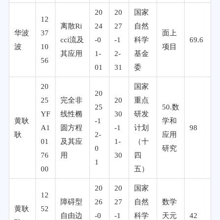
20
20
国家
12
离散Ri
24
27
自然
华波
37
面上
cci流及
-0
-1
科学
69.6
波
10
项目
其应用
1-
2-
基金
56
01
31
委
20
国家
20
25
完全非
20
重点
25
50.数
YF
线性椭
30
研发
黄耿
-1
学和
A1
圆方程
-1
计划
98
耿
2-
应用
01
及其应
1-
（十
0
研究
76
用
30
四
1
00
五）
20
20
国家
12
障碍型
26
27
自然
数学
黄耿
52
自由边
-0
-1
科学
天元
42