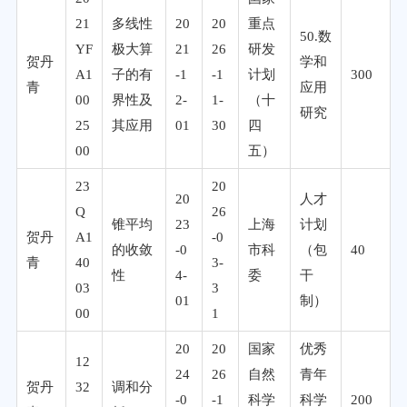
21
多线性
20
20
重点
50.数
YF
极大算
21
26
研发
贺丹
学和
A1
子的有
-1
-1
计划
300
青
应用
00
界性及
2-
1-
（十
研究
25
其应用
01
30
四
00
五）
23
20
20
人才
Q
26
锥平均
23
上海
计划
贺丹
A1
-0
的收敛
-0
市科
（包
40
青
40
3-
性
4-
委
干
03
3
01
制）
00
1
20
20
国家
优秀
12
24
26
自然
青年
贺丹
32
调和分
-0
-1
科学
科学
200