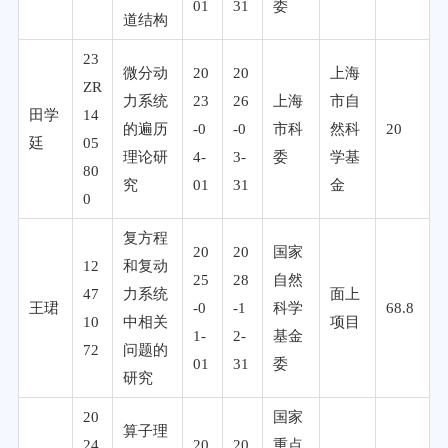
01
31
委
道结构
23
微分动
20
20
上海
ZR
力系统
23
26
上海
市自
田学
14
的遍历
-0
-0
市科
然科
20
廷
05
理论研
4-
3-
委
学基
80
究
01
31
金
0
复方程
20
20
国家
12
和复动
25
28
自然
47
力系统
面上
王珺
-0
-1
科学
68.8
10
中相关
项目
1-
2-
基金
72
问题的
01
31
委
研究
20
国家
算子理
24
20
20
重点