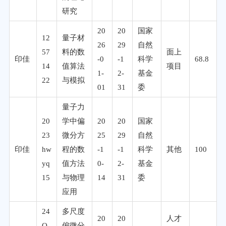
研究
20
20
国家
12
量子材
26
29
自然
57
料的数
面上
印佳
-0
-1
科学
68.8
14
值算法
项目
1-
2-
基金
22
与模拟
01
31
委
量子力
20
学中偏
20
20
国家
23
微分方
25
29
自然
印佳
hw
程的数
-1
-1
科学
其他
100
yq
值方法
0-
2-
基金
15
与物理
14
31
委
应用
24
多尺度
20
20
人才
Q
偏微分