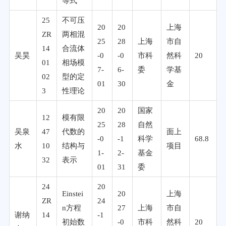
等式
25
不可压
20
20
上海
ZR
两相混
25
28
上海
市自
14
合流体
吴昊
-0
-0
市科
然科
20
01
相场模
7-
6-
委
学基
02
型的定
01
30
金
3
性理论
20
20
国家
12
模有限
25
28
自然
吴泉
47
代数的
面上
-0
-1
科学
68.8
水
10
结构与
项目
1-
2-
基金
32
表示
01
31
委
24
20
Einstei
20
上海
ZR
24
n方程
27
上海
市自
谢纳
14
-1
初始数
-0
市科
然科
20