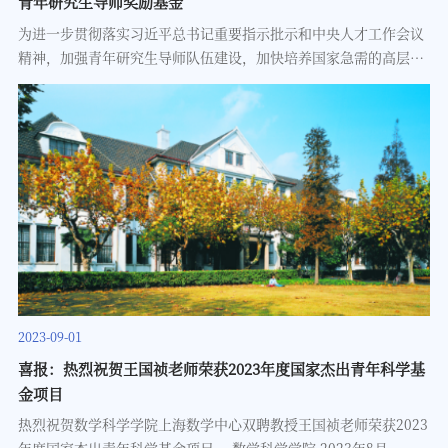
青年研究生导师奖励基金”
为进一步贯彻落实习近平总书记重要指示批示和中央人才工作会议
精神，加强青年研究生导师队伍建设，加快培养国家急需的高层次
人才，中国教师发展基金会设立“卓越青年研究生导师奖励基
金”。奖励基金面向“双一流”建设高校开展，中国教师发展基金
会每年组织一次，每年奖励20名左右卓越青年研究生导师，由各高
校按照遴选标准及名额推荐人选。首届奖励基金共收到112份申报
材料，经组织推荐、考察审核、专家评议、公示公布等程序，确定
了20位奖励基金奖励人选，我院雷震教授位列其中。
2023-09-01
喜报：热烈祝贺王国祯老师荣获2023年度国家杰出青年科学基
金项目
热烈祝贺数学科学学院上海数学中心双聘教授王国祯老师荣获2023