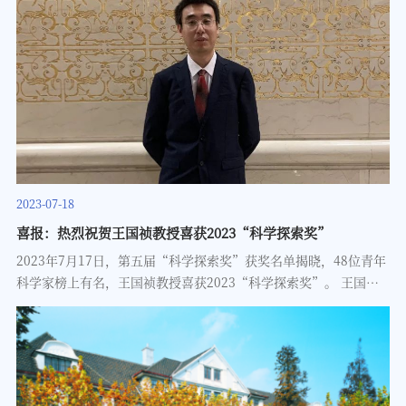
2023-07-18
喜报：热烈祝贺王国祯教授喜获2023“科学探索奖”
2023年7月17日，第五届“科学探索奖”获奖名单揭晓，48位青年
科学家榜上有名，王国祯教授喜获2023“科学探索奖”。 王国祯
与合作者发展了计算球面稳定同伦群的实射影空间方法，计算了球
面的第60和61个稳定同伦群。证明了61维球面上的微分结构是唯一
的，这是光滑Poincaré猜想在奇数维的最后一个情形。他们建立了
motivic同伦范畴中的周t-结构，并且给出其核心的结构。引入了计
算稳定同伦群的motivic形变方法，并且计算了球面的前90个稳定