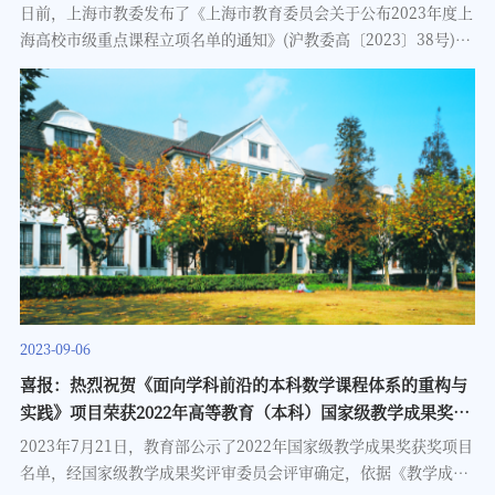
Math.和Invent.Math.（共9篇）等重要期刊。他的研究工作得到
日前，上海市教委发布了《上海市教育委员会关于公布2023年度上
了包括菲尔兹奖得主Av
海高校市级重点课程立项名单的通知》(沪教委高〔2023〕38号)，
公布了2023年批准立项的693门课程名单。我院数理方程课程入
选。（团队成员：王志强、雷震、华波波、曲鹏、黄耿耿、蔡圆。
数学科学学院2023年11月17日
2023-09-06
喜报：热烈祝贺《面向学科前沿的本科数学课程体系的重构与
实践》项目荣获2022年高等教育（本科）国家级教学成果奖二
等奖
2023年7月21日，教育部公示了2022年国家级教学成果奖获奖项目
名单，经国家级教学成果奖评审委员会评审确定，依据《教学成果