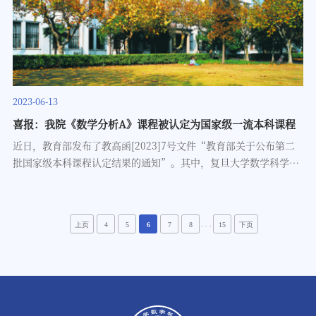
同伦群。这是在稳定同伦论领域的重大突破。 王国祯与合作者发展
了利用相对Hochschild同调研究拓扑循环同调的方法，建立了计
算局部域上局部完全交的下降谱序列，计算了局部域的拓扑循环同
调的结构。这是对局部域上代数簇的拓扑循环同调和代数K理论研
究方面的重要进展。 研究成果在同伦论领域做出贡献，未来计划在
球面的微分结构分类及同伦群的计算，等变同伦论及拓扑循环同调
2023-06-13
的研究等方向进行探索。 “科学探索奖”是由腾讯基金会出资支
喜报：我院《数学分析A》课程被认定为国家级一流本科课程
持、科学家主导的公益性奖项，是目前国内金额最高的青年科技人
才资助计划之一。秉承“面向未来、奖励潜力、鼓励探索”的宗
近日，教育部发布了教高函[2023]7号文件“教育部关于公布第二
旨，面
批国家级本科课程认定结果的通知”。其中，复旦大学数学科学学
院《数学分析A》课程（课程负责人：楼红卫，团队其他成员：严
金海、李洪全、邱维元、周子翔）被认定为国家级线下一流本科课
程，成功入选。数学科学学院2023年6月13日
. . .
上页
4
5
6
7
8
15
下页