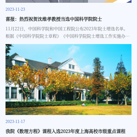
2022级英才班同学前往科大讯飞语音产业基地，参访语音产业基
2023-11-23
地，并与校招经理、核心技术研究人员开展座谈交流，了解行业发
喜报：热烈祝贺沈维孝教授当选中国科学院院士
展现状与企业需求，有的放矢培养相应能力。参访科大讯飞语音
11月22日，中国科学院和中国工程院公布2023年院士增选名单。
根据《中国科学院院士章程》《中国科学院院士增选工作实施办法
（试行）》等规定，中国科学院2023年选举产生了59名中国科学院
院士。中国工程院2023年选举产生74位中国工程院院士。复旦大学
数学科学学院教授、上海数学中心首席教授、相辉研究院相辉学者
沈维孝当选为中国科学院院士。感言“今后我将不仅专注于动力系
统研究，还会立足基础研究，在数学领域做更广阔的探索。”个人
介绍沈维孝，1975年5月生。2001年获得日本东京大学数理科学研
究科数理科学博士学位。曾先后在英国、中国、新加坡等高校任
职。2015年加入复旦大学，现为上海数学中心首席教授、副主任，
数学中心动力系统科研团队带头人，数学科学学院教授、副院长，
复旦大学相辉研究院首批相辉学者。沈维孝长期从事基础数学中动
力系统理论的研究，工作深刻且富有原创性和影响力，是国际上该
2023-11-17
领域的知名学者之一。他在低维动力系统的研究中获得了一系列国
我院《数理方程》课程入选2023年度上海高校市级重点课程
际公认的突破性成果，这些成果发表在顶尖数学杂志Ann.of