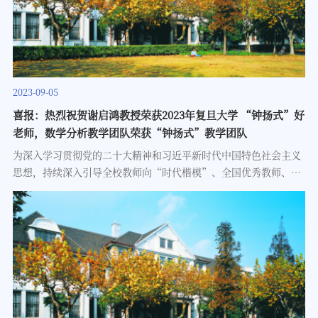
2023-09-05
喜报：热烈祝贺谢启鸿教授荣获2023年复旦大学 “钟扬式”好
老师，数学分析教学团队荣获“钟扬式”教学团队
为深入学习贯彻党的二十大精神和习近平新时代中国特色社会主义
思想，持续深入引导全校教师向“时代楷模”、全国优秀教师、全
国优秀共产党员钟扬同志学习，胸怀“国之大者”，潜心立德树
人，培育时代新人，奋力谱写“第一个复旦”建设新篇章，根据校
党委《学习钟扬同志先进事迹 争做钟扬式好党员、好老师，争创钟
扬式好团队工作方案》，经院系推荐、材料审核、评审委员会评
审，2023年共评选出“钟扬式”好老师10名、“钟扬式”教学团队
5个、“钟扬式”科研团队5个。经公示，我院谢启鸿教授荣获“钟
扬式”好老师称号，数学分析教学团队荣获“钟扬式”教学团队称
号。