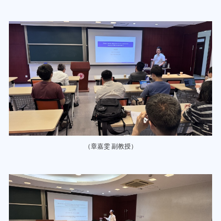
（章嘉雯 副教授）