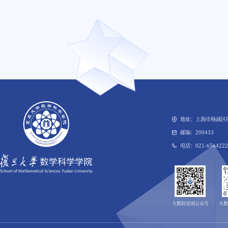
地址：上海市杨浦区邯
邮编：200433
电话：021-6564222
大数院帝国公众号
大