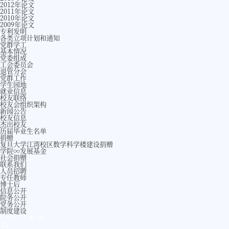
2012年论文
2011年论文
2010年论文
2009年论文
专利发明
各类立项计划和通知
党群学工
基本情况
党委组成
工会委员会
退管分会
党群工作
学生园地
就业信息
校友联络
校友会组织架构
新闻公告
校友信息
杰出校友
历届毕业生名单
捐赠
复旦大学江湾校区数学科学楼建设捐赠
学院∞发展基金
社会捐赠
联系我们
人员招聘
专任教师
博士后
信息公开
院务公开
党务公开
制度建设
登录
EN