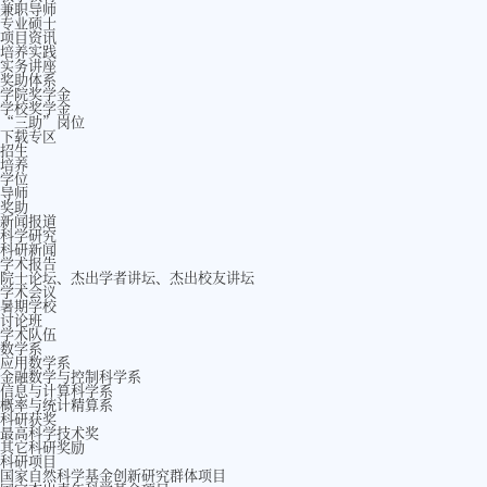
兼职导师
专业硕士
项目资讯
培养实践
实务讲座
奖助体系
学院奖学金
学校奖学金
“三助”岗位
下载专区
招生
培养
学位
导师
奖助
新闻报道
科学研究
科研新闻
学术报告
院士论坛、杰出学者讲坛、杰出校友讲坛
学术会议
暑期学校
讨论班
学术队伍
数学系
应用数学系
金融数学与控制科学系
信息与计算科学系
概率与统计精算系
科研获奖
最高科学技术奖
其它科研奖励
科研项目
国家自然科学基金创新研究群体项目