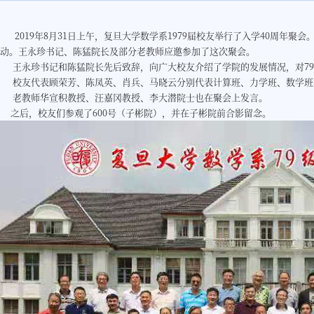
2019年8月31日上午，复旦大学数学系1979届校友举行了入学40周年聚
动。王永珍书记、陈猛院长及部分老教师应邀参加了这次聚会。
王永珍书记和陈猛院长先后致辞，向广大校友介绍了学院的发展情况，对79
校友代表顾荣芳、陈凤英、肖兵、马晓云分别代表计算班、力学班、数学班
老教师华宣积教授、汪嘉冈教授、李大潜院士也在聚会上发言。
之后，校友们参观了600号（子彬院），并在子彬院前合影留念。