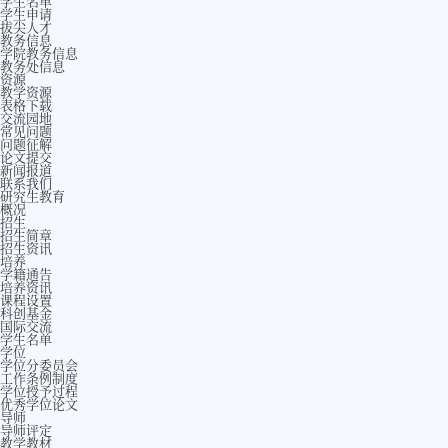
学生名单
学生申请
拔尖人才
教务信息
学院教务信息
教务处信息
资源
教学资源
表格下载
交流园地
常见问题
问题征解
论文提交
新闻报道
联系我们
研究生教育
概况
招生
招生简章
招生资讯
培养
学籍通告
培养资讯
课程设置
科创基金
国际交流
学生名单
学位
学位分委员会
工作条例制度
学位授予过程
优秀学位论文
导师
导师评定
教学教材