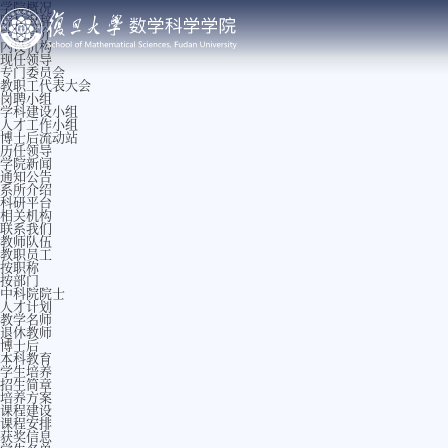
学院概况
院长致辞
学院简介
内设机构
现任领导
专门委员会
教职工代表大会
岗聘小组
学科建设小组
人才工作小组
博士后流动站
历任领导
学院新闻
通知公告
系所介绍
科研平台
相关机构
联系我们
教师队伍
教职员工
按职称
按部门
中科院院士
人才计划
教学名师
退休教师
博士后
本科教育
学生培养
招生简章
培养方案
课程建设
课程安排
获奖信息