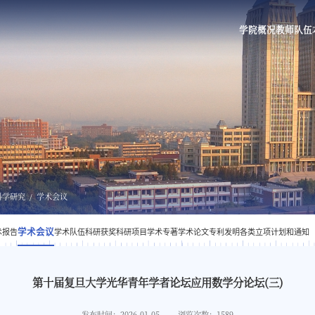
学院概况
教师队伍
科学研究
学术会议
学术会议
术报告
学术队伍
科研获奖
科研项目
学术专著
学术论文
专利发明
各类立项计划和通知
第十届复旦大学光华青年学者论坛应用数学分论坛(三)
发布时间：2026-01-05
浏览次数：
1589