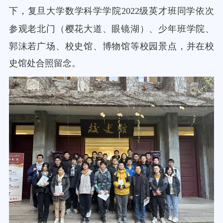
下，复旦大学数学科学学院
2022级英才班同学依次
参观
老北门（樱花大道、眼镜湖）
、
少年班学院
、
郭沫若广场
、
校史馆
、
博物馆
等校园景点，并在校
史馆处合照留念。