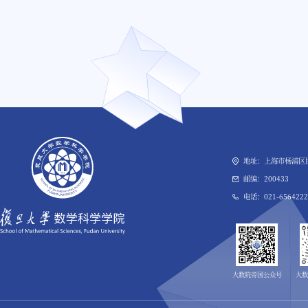
地址：上海市杨浦区邯
邮编：200433
电话：021-6564222
大数院帝国公众号
大