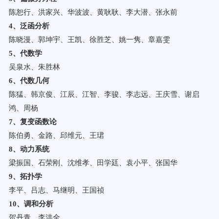
陈恕行、洪家兴、华波波、黄耿耿、李大潜、张永前
4
、泛函分析
陈晓漫、郭坤宇、王凯、徐胜芝、姚一隽、章嘉雯
5
、代数学
吴泉水、朱胜林
6
、代数几何
陈猛、韩京俊、江辰、江智、李骏、李志远、王庆雪、谢启
鸿、周杨
7
、复变函数论
陈伯勇、金路、邱维元、王珺
8
、动力系统
梁振国、石荣刚、沈维孝、田学廷、袁小平、张国华
9
、拓扑学
李平、吕志、马继明、王国祯
10
、调和分析
贺丹青、李洪全