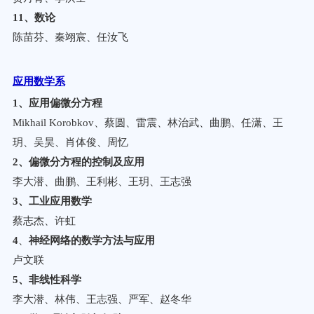
11、数论
陈苗芬、秦翊宸、任汝飞
应用数学系
1
、应用偏微分方程
Mikhail Korobkov
、
蔡圆、
雷震
、林治武、曲鹏、任潇、王
玥、吴昊、肖体俊、周忆
2
、偏微分方程的控制及应用
李大潜、曲鹏、王利彬、王玥、王志强
3
、工业应用数学
蔡志杰、许虹
4
、
神经网络的数学方法与应用
卢文联
5
、非线性科学
李大潜、林伟、王志强、严军、赵冬华