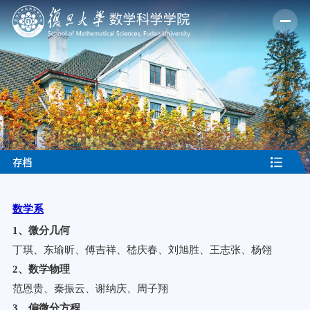
存档
数学系
1
、微分几何
丁琪、东瑜昕、傅吉祥、嵇庆春、刘旭胜、王志张、杨翎
2
、数学物理
范恩贵、秦振云、谢纳庆、周子翔
3
、偏微分方程